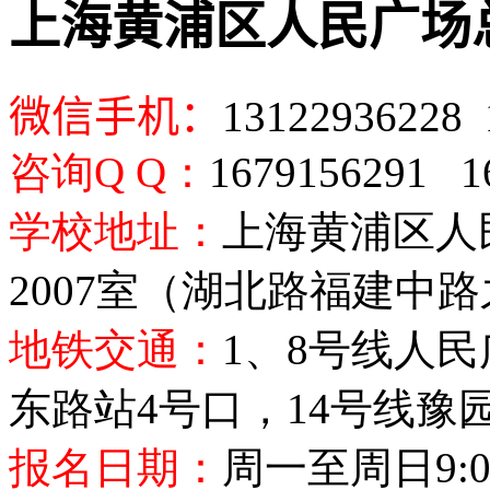
上海黄浦区人民广场总
微信手机：
13122936228
咨询
Q Q
：
1679156291 1
学校地址：
上海黄浦区人
2007
室（湖北路福建中路
地铁交通：
1
、
8
号线人民
东路站
4
号口，
14
号线豫
报名日期：
周一至周日
9: