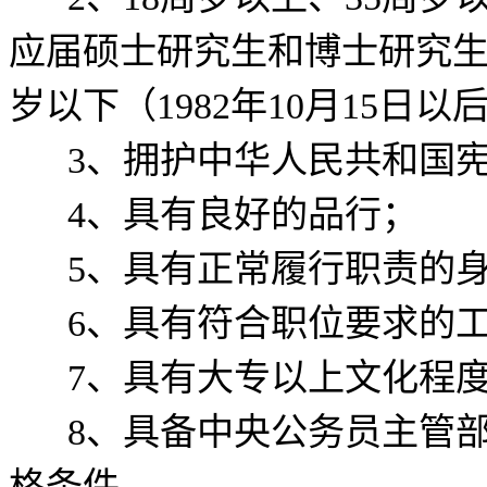
应届硕士研究生
和
博士研究
岁以下（
1982
年
10
月
15
日以
3
、拥护中华人民共和
4
、具有良好的品行；
5
、具有正常履行职责的
6
、具有符合职位要求的
7
、具有大专以上文化程
8
、具备中央公务员主管
格条件。