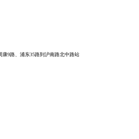
周康
9
路、浦东
35
路到沪南路北中路站