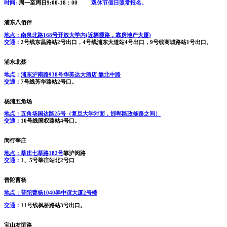
时间:
周一至周日9:00-18：00
双休节假日照常报名。
浦东八佰伴
地点：
南泉北路168号开放大学内(近栖霞路，靠房地产大厦)
交通：
2号线东昌路站2号出口，4号线浦东大道站4号出口，9号线商城路站1号出口。
浦东北蔡
地点：
浦东沪南路938号华美达大酒店 靠北中路
交通：
7号线芳华路站2号口。
杨浦五角场
地点：
五角场国达路25号（复旦大学对面，邯郸路政修路之间）
交通：
10号线国权路站4号口。
闵行莘庄
地点：
莘庄七莘路182号
靠沪闵路
交通：
1、5号莘庄站北2号口
普陀曹杨
地点：
普陀曹杨1040弄中谊大厦2号楼
交通：
11号线枫桥路站3号出口。
宝山友谊路