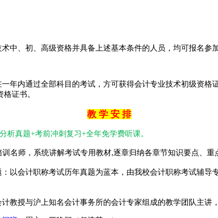
技术中、初、高级资格并具备上述基本条件的人员，均可报名参
在一年内通过全部科目的考试，方可获得会计专业技术初级资格
资格证书。
教 学 安 排
分析真题
+
考前冲刺复习
+
全年免学费听课。
培训名师，
系统讲解考试专用教材
,
逐章归纳各章节知识要点、重
题：以
会计职称考试
历年真题为蓝本，由我校会计职称考试辅导
会
计
教授与沪上知名会计事务所的会计专家组成的教学团队主讲