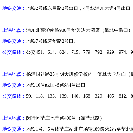
地铁交通：
地铁
2
号线东昌路
2
号出口，
4
号线浦东大道
4
号出口
上课地点：
浦东北蔡沪南路
938
号华美达大酒店（靠北中路口）
地铁交通：
地铁
7
号线芳华路
2
号口。
公交路线：
公交
451
、
614
、
624
、
715
、
779
、
792
、
929
、
974
、
9
上课地点：
杨浦
国达路
25
号明天进修学校内，复旦大学对面（
地铁交通：
地铁
10
号线国权路站
4
号出口
。
公交路线：
59
、
118
、
133
、
139
、
140
、
168
、
329
、
405
、
812
、
8
上课地点：
闵行区莘庄七莘路
496
号（靠莘北路）。
地铁交通：
地铁
1
号、
5
号线莘庄站北广场转
189
路乘
2
站至莘北