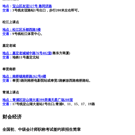
地点：
宝山区友谊327号 靠同济路
交通：
3号线友谊路站1号出口，步行200米左右即可。
松江上课点
地点：
松江区乐都西路3楼
交通：
9号线松江体育中心。
嘉定老城
地点：
嘉定老城城中路76号402室(
靠东方商厦)
交通：
地铁11号嘉定北站
奉贤南桥
地点：
南桥镇南桥路262号4楼
交通：
奉贤3路到南桥电影院站或奉贤2路解放西路南桥路站。
青浦上课点
地点：
青浦区淀山湖大道399弄满天星广场208室
交通：
17号线淀山湖大道站2号出口;青浦8、11、15、17、19路
财会经济
全国初、中级会计师职称考试签约班招生简章