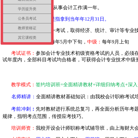
4
、取得硕士学位，从事会计工作满一年。
学历提升类
公务员考试
以上工作年限计算是指拿到当年
年
12
月
31
日
。
教师资格证
三．对通过全国统一考试，取得经济、统计、审计等专业
其它课程类
考试时间：
初级
：每年5月中下旬，
中级：
每年9月上旬
考试证书：
参加会计专业技术初级资格考试的人员，必须
试年度内，全部科目考试均合格者，可获得会计专业技术中级
教学模式：
签约培训班
=
全面精讲教材
+
详细归纳考点
+
深入
名师精讲：
全面精讲教材基础知识
：由我校会计职称考试
考前冲刺
：
先对教材进行系统总复习，再全面分析历年考
规律，指明考点范围，传授应考技巧。
培训师资：
我校开设会计师职称考试辅导班，由上海财大