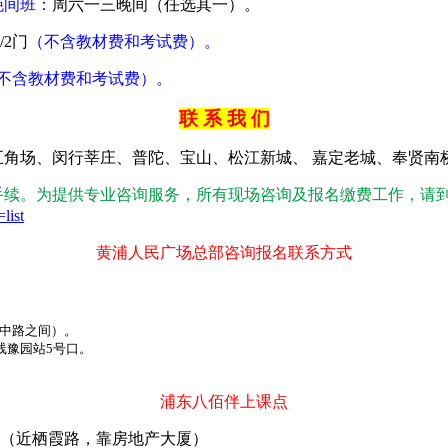
晚间班：
周六一三晚间（任选其一）。
/2
门
（不含教材费和考试费）。
不含教材费和考试费）。
联 系 我 们
五角场、闵行莘庄、普陀、宝山、松江新城、
嘉定老城、奉贤南
手续。为提供专业咨询服务，所有现场咨询及报名缴费工作，请
list
黄浦人民广场总部咨询报名联系方式
中路之间）。
线豫园站
5
号口。
浦东八佰伴上课点
（近栖霞路，靠房地产大厦）