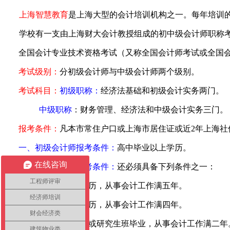
上海智慧教育
是上海大型的会计培训机构之一。每年培训
学校有一支由上海财大会
计
教授组成的初中级会计师职称
全国会计
专业技术资格考试（又称全国会计师考试或全国
考试级别：
分初级会计师与中级会计师两个级别。
考试科目：
初级职称：
经济法基础和初级会计实务两门。
中级职称
：财务管理、经济法和中级会计实务三门。
报考条件：
凡本市常住户口或上海市居住证或近2年上海社保
一、初级会计师报考条件：
高中毕业以上学历。
在线咨询
二、中级会计师报考条件：
还必须具备下列条件之一：
工程师评审
1
、取得大学专科学历，从事会计工作满五年。
经济师培训
2
、取得大学本科学历，从事会计工作满四年。
财会经济类
3
、取得双学士学位或研究生班毕业，从事会计工作满二年
建筑物业类