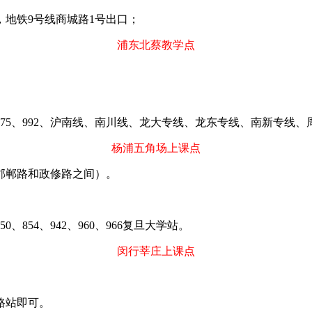
，地铁
9
号线商城路
1
号出口；
浦东北蔡教学点
75
、
992
、沪南线、南川线、龙大专线、龙东专线、南新专线、
杨浦五角场上课点
邯郸路和政修路之间）。
50
、
854
、
942
、
960
、
966
复旦大学站。
闵行莘庄上课点
路站即可。