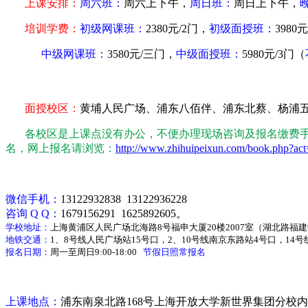
上课安排：
周六班：
周六上下午，
周日班：
周日上下午，
培训学费：
初级网课班：
2380
元/2门，
初级面授班：
3980元
中级网课班：
3580
元/三门，
中级面授班：
5980
元/3门（
面授校区：
黄埔人民广场、浦东八佰伴、浦东北蔡、杨浦
各校区是上课点没有办公，不便办理现场咨询及报名缴费
名，网上报名请浏览：
http://www.zhihuipeixun.com/book.php?act=
微信手机：
13122932838 13122936228
咨询
Q Q
：
1679156291 1625892605
。
学校地址：
上海黄浦区人民广场北海路
8
号福申大厦
20
楼
2007
室（湖北路福建
地铁交通：
1
、
8
号线人民广场站
15
号口，
2
、
10
号线南京东路站
4
号口，
14
号
报名日期：
周一至周日
9:00-18:00
节假日照常报名
上课地点：
浦东
南泉北路
168
号上海开放大学新世界集团分校内