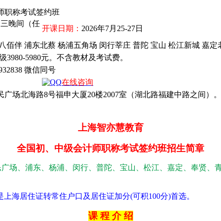
师职称考试签约班
一三晚间（任
开课日期：
2026年7月25-27日
八佰伴 浦东北蔡 杨浦五角场 闵行莘庄 普陀 宝山 松江新城 嘉定
；中级3980-5980元。不含教材及考试费。
22932838 微信同号
在线咨询
广场北海路8号福申大厦20楼2007室（湖北路福建中路之间）
上海智亦慧教育
全国初、中级会计师职称考试签约班招生简章
民广场、浦东、杨浦、闵行、普陀、宝山、松江、嘉定、奉贤、
是上海居住证转常住户口及居住证加分
(
可积
100
分
)
首选。
课 程 介 绍