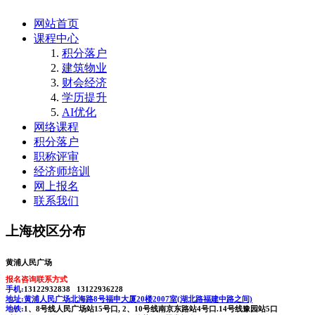
网站首页
课程中心
积分落户
建筑物业
财会经济
学历提升
AI优化
网络课程
积分落户
职称评审
经济师培训
网上报名
联系我们
上海校区分布
黄浦人民广场
报名咨询联系方式
手机:
13122932838 13122936228
地址:
黄浦人民广场北海路8号福申大厦20楼2007室(湖北路福建中路之间)
地铁:
1、8号线人民广场站15号口, 2、10号线南京东路站4号口.14号线豫园站5口