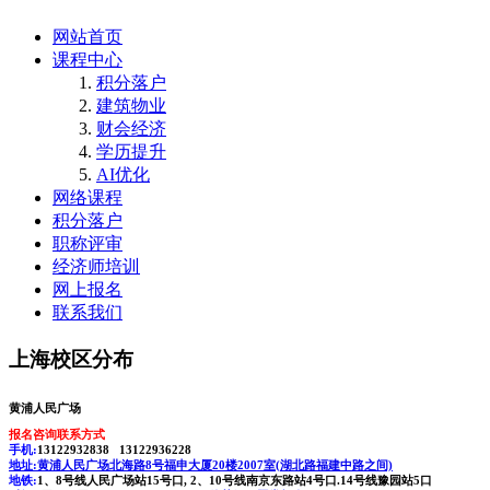
网站首页
课程中心
积分落户
建筑物业
财会经济
学历提升
AI优化
网络课程
积分落户
职称评审
经济师培训
网上报名
联系我们
上海校区分布
黄浦人民广场
报名咨询联系方式
手机:
13122932838 13122936228
地址:
黄浦人民广场北海路8号福申大厦20楼2007室(湖北路福建中路之间)
地铁:
1、8号线人民广场站15号口, 2、10号线南京东路站4号口.14号线豫园站5口