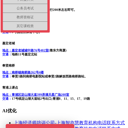
地点：
宝山区友谊327号 靠同济路
公务员考试
交通：
3号线友谊路站1号出口，步行200米左右即可。
教师资格证
松江上课点
其它课程类
地点：
松江区乐都西路3楼
交通：
9号线松江体育中心。
嘉定老城
地点：
嘉定老城城中路76号402室(
靠东方商厦)
交通：
地铁11号嘉定北站
奉贤南桥
地点：
南桥镇南桥路262号4楼
交通：
奉贤3路到南桥电影院站或奉贤2路解放西路南桥路站。
青浦上课点
地点：
青浦区淀山湖大道399弄满天星广场208室
交通：
17号线淀山湖大道站2号出口;青浦8、11、15、17、19路
AI优化
上海经济师培训公司-上海智亦慧教育机构电话联系方式