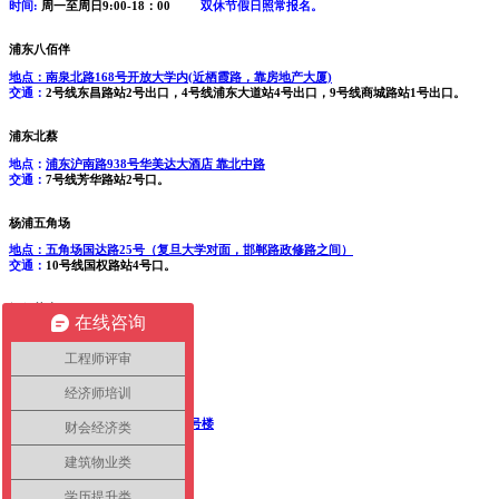
时间:
周一至周日9:00-18：00
双休节假日照常报名。
浦东八佰伴
地点：
南泉北路168号开放大学内(近栖霞路，靠房地产大厦)
交通：
2号线东昌路站2号出口，4号线浦东大道站4号出口，9号线商城路站1号出口。
浦东北蔡
地点：
浦东沪南路938号华美达大酒店 靠北中路
交通：
7号线芳华路站2号口。
杨浦五角场
地点：
五角场国达路25号（复旦大学对面，邯郸路政修路之间）
交通：
10号线国权路站4号口。
闵行莘庄
在线咨询
地点：
莘庄七莘路182号
靠沪闵路
交通：
1、5号莘庄站北2号口
工程师评审
经济师培训
普陀曹杨
地点：
普陀曹杨1040弄中谊大厦2号楼
财会经济类
交通：
11号线枫桥路站3号出口。
建筑物业类
宝山友谊路
学历提升类