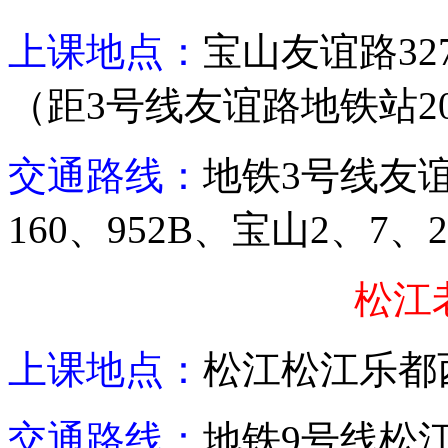
上课地点：
宝山友谊路
32
（距
3
号线友谊路地铁站
2
交通路线：
地铁
3
号线友
160
、
952B
、宝山
2
、
7
、
2
松江
上课地点：
松江
松江乐都
交通路线：
地铁
9
号线松