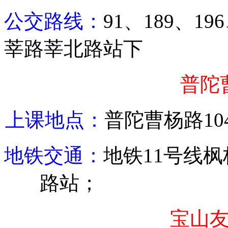
公交路线：
91
、
189
、
196
莘路莘北路站下
普陀
上课地点：
普陀
曹杨路
10
地铁交通：
地铁
11
号线枫
路站；
宝山