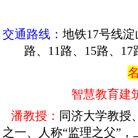
交通路线：
地铁
17
号线淀
路、
11
路、
15
路、
17
名
智慧教育建
潘教授：
同济大学教授
之一、人称
“
监理之父
”
，