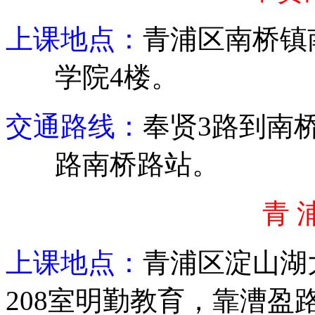
上课地点：
青浦
区南桥镇
学院
4
楼。
交通路线：
奉贤
3
路到
南
路南桥路站。
青 
上课地点：
青浦区淀山湖
208
室明勤教育，靠漕盈