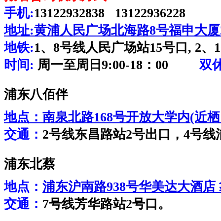
手机:
13122932838 13122936228
地址:
黄浦人民广场北海路8号福申大厦2
地铁:
1、8号线人民广场站15号口, 2、
时间:
周一至周日9:00-18：00
双
浦东八佰伴
地点：
南泉北路168号开放大学内(近
交通：
2号线东昌路站2号出口，4号线
浦东北蔡
地点：
浦东沪南路938号华美达大酒店
交通：
7号线芳华路站2号口。