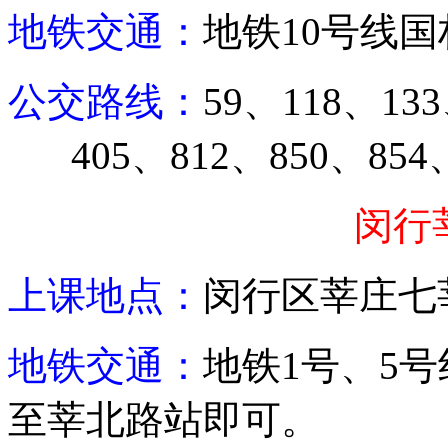
地铁交通：
地铁
10
号线国
公交路线：
59
、
118
、
133
405
、
812
、
850
、
854
闵行
上课地点：
闵行区莘庄七
地铁交通：
地铁
1
号、
5
号
至莘北路站即可。