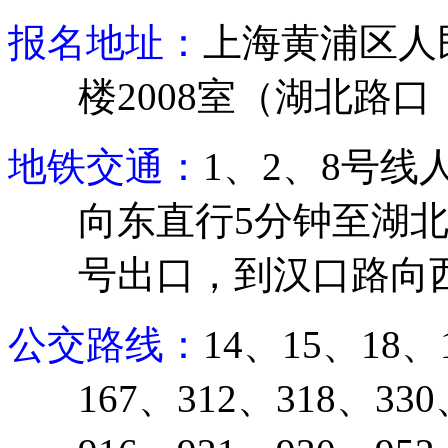
报名地址：
上海黄浦区人
楼
2008
室（湖北路口
地铁交通：
1
、
2
、
8
号线
向东直行
5
分钟至湖
号出口，到汉口路向
公交路线：
14
、
15
、
18
、
167
、
312
、
318
、
330